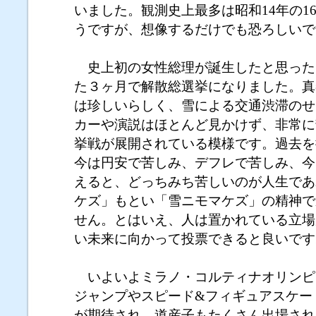
いました。観測史上最多は昭和14年の16
うですが、想像するだけでも恐ろしいで
史上初の女性総理が誕生したと思った
た３ヶ月で解散総選挙になりました。真
は珍しいらしく、雪による交通渋滞のせ
カーや演説はほとんど見かけず、非常に
挙戦が展開されている模様です。過去を
今は円安で苦しみ、デフレで苦しみ、今
えると、どっちみち苦しいのが人生であ
ケズ」もとい「雪ニモマケズ」の精神で
せん。とはいえ、人は置かれている立場
い未来に向かって投票できると良いです
いよいよミラノ・コルティナオリンピ
ジャンプやスピード&フィギュアスケー
が期待され、道産子もたくさん出場され